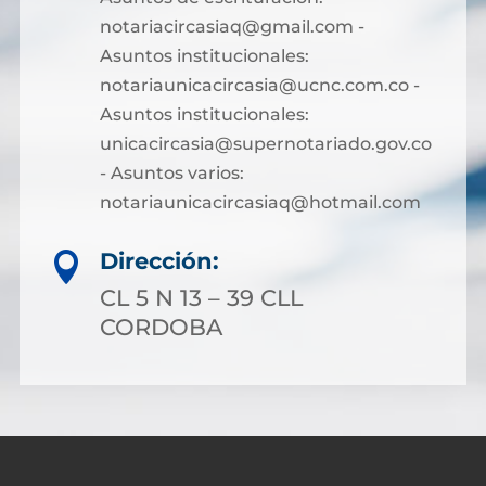
notariacircasiaq@gmail.com -
Asuntos institucionales:
notariaunicacircasia@ucnc.com.co -
Asuntos institucionales:
unicacircasia@supernotariado.gov.co
- Asuntos varios:
notariaunicacircasiaq@hotmail.com
Dirección:

CL 5 N 13 – 39 CLL
CORDOBA