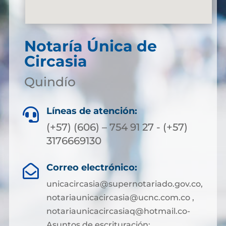
Notaría Única de
Circasia
Quindío
Líneas de atención:

(+57) (606) – 754 91 27 - (+57)
3176669130
Correo electrónico:

unicacircasia@supernotariado.gov.co,
notariaunicacircasia@ucnc.com.co ,
notariaunicacircasiaq@hotmail.co-
Asuntos de escrituración: