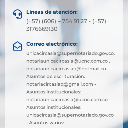
Líneas de atención:

(+57) (606) – 754 91 27 - (+57)
3176669130
Correo electrónico:

unicacircasia@supernotariado.gov.co,
notariaunicacircasia@ucnc.com.co ,
notariaunicacircasiaq@hotmail.co-
Asuntos de escrituración:
notariacircasiaq@gmail.com -
Asuntos institucionales:
notariaunicacircasia@ucnc.com.co -
Asuntos institucionales:
unicacircasia@supernotariado.gov.co
- Asuntos varios: