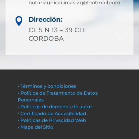
notariaunicacircasiaq@hotmail.com
Dirección:

CL 5 N 13 – 39 CLL
CORDOBA
• Términos y condiciones
• Política de Tratamiento de Datos
Personales
• Políticas de derechos de autor
• Certificado de Accesibilidad
• Políticas de Privacidad Web
• Mapa del Sitio