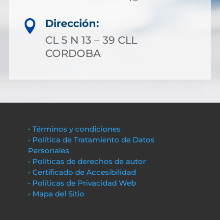
Dirección:

CL 5 N 13 – 39 CLL
CORDOBA
• Términos y condiciones
• Política de Tratamiento de Datos
Personales
• Políticas de derechos de autor
• Certificado de Accesibilidad
• Políticas de Privacidad Web
• Mapa del Sitio