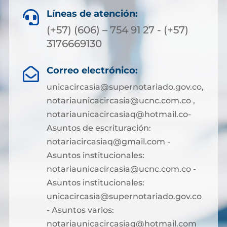
Líneas de atención:

(+57) (606) – 754 91 27 - (+57)
3176669130
Correo electrónico:

unicacircasia@supernotariado.gov.co,
notariaunicacircasia@ucnc.com.co ,
notariaunicacircasiaq@hotmail.co-
Asuntos de escrituración:
notariacircasiaq@gmail.com -
Asuntos institucionales:
notariaunicacircasia@ucnc.com.co -
Asuntos institucionales:
unicacircasia@supernotariado.gov.co
- Asuntos varios:
notariaunicacircasiaq@hotmail.com