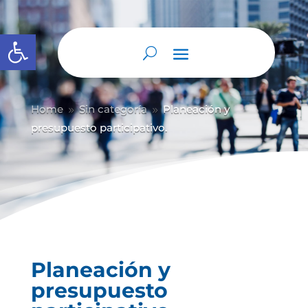
Abrir barra de herramientas
Home
Sin categoría
Planeación y
9
9
presupuesto participativo.
Planeación y
presupuesto