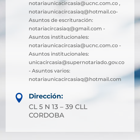
notariaunicacircasia@ucnc.com.co ,
notariaunicacircasiaq@hotmail.co-
Asuntos de escrituración:
notariacircasiaq@gmail.com -
Asuntos institucionales:
notariaunicacircasia@ucnc.com.co -
Asuntos institucionales:
unicacircasia@supernotariado.gov.co
- Asuntos varios:
notariaunicacircasiaq@hotmail.com
Dirección:

CL 5 N 13 – 39 CLL
CORDOBA