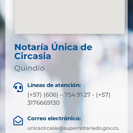
Notaría Única de
Circasia
Quindío
Líneas de atención:

(+57) (606) – 754 91 27 - (+57)
3176669130
Correo electrónico:

unicacircasia@supernotariado.gov.co,