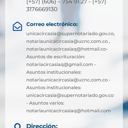
(+57) (606) – 754 91 27 - (+57)
3176669130
Correo electrónico:

unicacircasia@supernotariado.gov.co,
notariaunicacircasia@ucnc.com.co ,
notariaunicacircasiaq@hotmail.co-
Asuntos de escrituración:
notariacircasiaq@gmail.com -
Asuntos institucionales:
notariaunicacircasia@ucnc.com.co -
Asuntos institucionales:
unicacircasia@supernotariado.gov.co
- Asuntos varios:
notariaunicacircasiaq@hotmail.com
Dirección:
