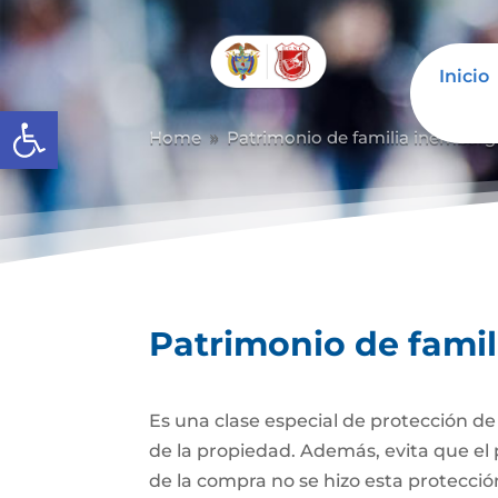
Inicio
Abrir barra de herramientas
Home
Patrimonio de familia inembarg
9
Patrimonio de fami
Es una clase especial de protección d
de la propiedad. Además, evita que el 
de la compra no se hizo esta protecc