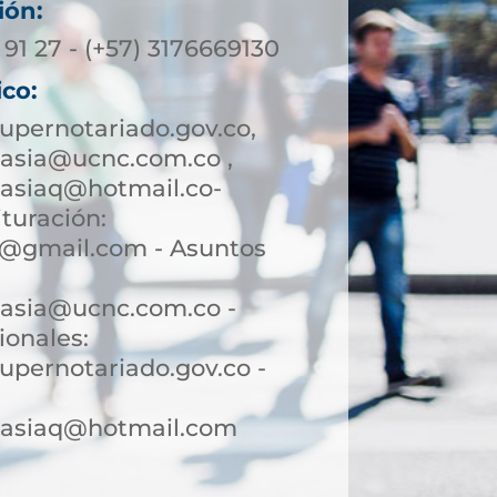
ión:
 91 27 - (+57) 3176669130
ico:
upernotariado.gov.co,
casia@ucnc.com.co ,
casiaq@hotmail.co-
turación:
q@gmail.com - Asuntos
casia@ucnc.com.co -
ionales:
upernotariado.gov.co -
rcasiaq@hotmail.com