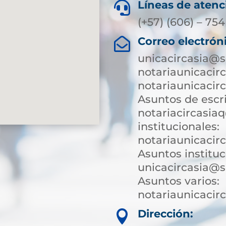
Líneas de atenc

(+57) (606) – 754
Correo electrón

unicacircasia@s
notariaunicacir
notariaunicacir
Asuntos de escri
notariacircasia
institucionales:
notariaunicacir
Asuntos instituc
unicacircasia@s
Asuntos varios:
notariaunicaci
Dirección:
