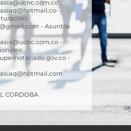
casia@ucnc.com.co ,
casiaq@hotmail.co-
turación:
q@gmail.com - Asuntos
casia@ucnc.com.co -
ionales:
upernotariado.gov.co -
rcasiaq@hotmail.com
 CLL CORDOBA