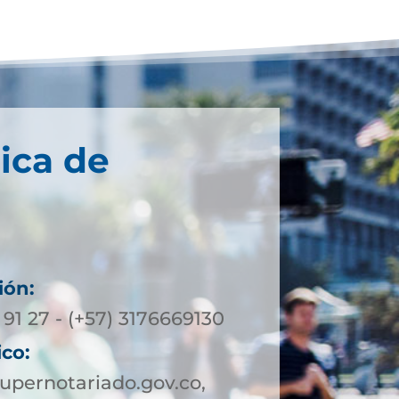
ica de
ión:
 91 27 - (+57) 3176669130
ico:
upernotariado.gov.co,