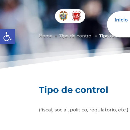
Inicio
Abrir barra de herramientas
Home
Tipo de control
Tipo de contr
9
9
Tipo de control
(fiscal, social, político, regulatorio, etc.)