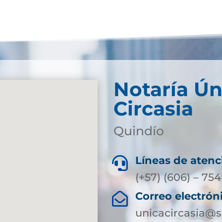
Notaría Ún
Circasia
Quindío
Líneas de atenc

(+57) (606) – 754
Correo electrón

unicacircasia@s