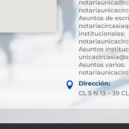
notariaunicacir
notariaunicacir
Asuntos de escri
notariacircasia
institucionales:
notariaunicacir
Asuntos instituc
unicacircasia@s
Asuntos varios:
notariaunicaci
Dirección:

CL 5 N 13 – 39