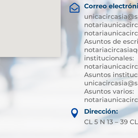
Correo electrón

unicacircasia@s
notariaunicacir
notariaunicacir
Asuntos de escri
notariacircasia
institucionales:
notariaunicacir
Asuntos instituc
unicacircasia@s
Asuntos varios:
notariaunicaci
Dirección:

CL 5 N 13 – 39