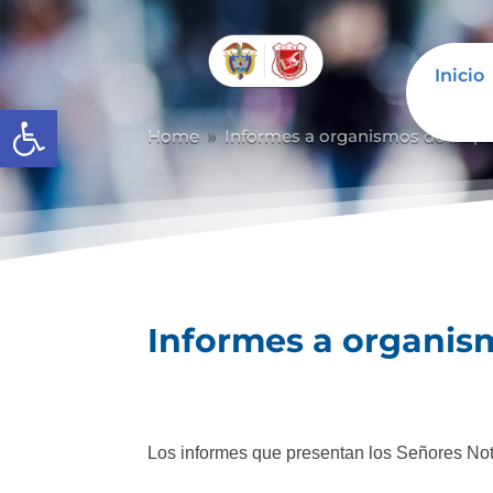
Inicio
Abrir barra de herramientas
Home
Informes a organismos de inspec
9
Informes a organism
Los informes que presentan los Señores Not