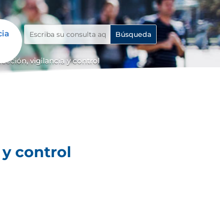
cia
cción, vigilancia y control
 y control