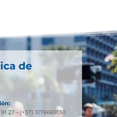
ica de
ión:
 91 27 - (+57) 3176669130