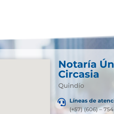
Notaría Ún
Circasia
Quindío
Líneas de atenc

(+57) (606) – 754