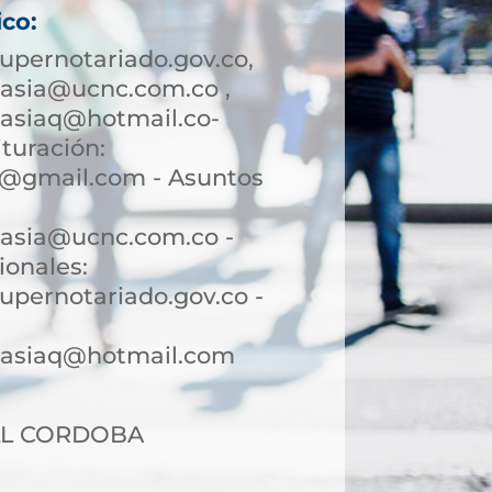
ico:
upernotariado.gov.co,
casia@ucnc.com.co ,
casiaq@hotmail.co-
turación:
q@gmail.com - Asuntos
casia@ucnc.com.co -
ionales:
upernotariado.gov.co -
rcasiaq@hotmail.com
 CLL CORDOBA