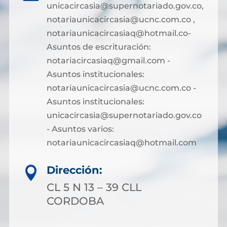
unicacircasia@supernotariado.gov.co,
notariaunicacircasia@ucnc.com.co ,
notariaunicacircasiaq@hotmail.co-
Asuntos de escrituración:
notariacircasiaq@gmail.com -
Asuntos institucionales:
notariaunicacircasia@ucnc.com.co -
Asuntos institucionales:
unicacircasia@supernotariado.gov.co
- Asuntos varios:
notariaunicacircasiaq@hotmail.com
Dirección:

CL 5 N 13 – 39 CLL
CORDOBA